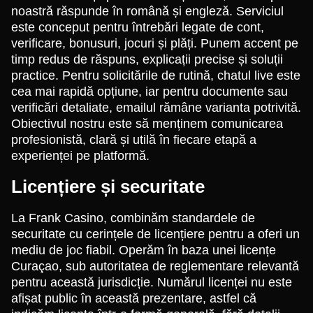
noastră răspunde în română și engleză. Serviciul
este conceput pentru întrebări legate de cont,
verificare, bonusuri, jocuri și plăți. Punem accent pe
timp redus de răspuns, explicații precise și soluții
practice. Pentru solicitările de rutină, chatul live este
cea mai rapidă opțiune, iar pentru documente sau
verificări detaliate, emailul rămâne varianta potrivită.
Obiectivul nostru este să menținem comunicarea
profesionistă, clară și utilă în fiecare etapă a
experienței pe platformă.
Licențiere și securitate
La Frank Casino, combinăm standardele de
securitate cu cerințele de licențiere pentru a oferi un
mediu de joc fiabil. Operăm în baza unei licențe
Curaçao, sub autoritatea de reglementare relevantă
pentru această jurisdicție. Numărul licenței nu este
afișat public în această prezentare, astfel că