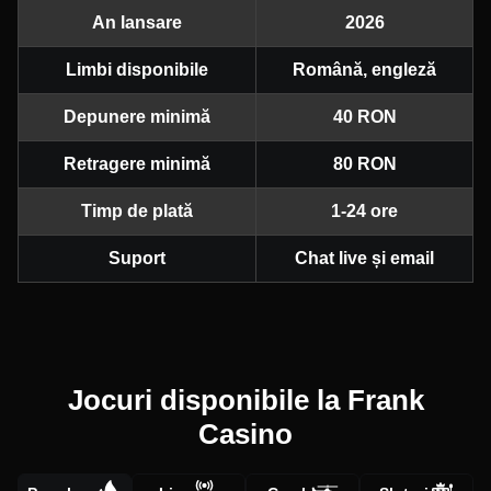
An lansare
2026
Limbi disponibile
Română, engleză
Depunere minimă
40 RON
Retragere minimă
80 RON
Timp de plată
1-24 ore
Suport
Chat live și email
Jocuri disponibile la Frank
Casino