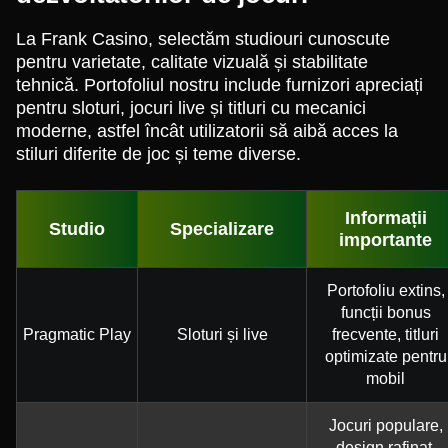
La Frank Casino, selectăm studiouri cunoscute
pentru varietate, calitate vizuală și stabilitate
tehnică. Portofoliul nostru include furnizori apreciați
pentru sloturi, jocuri live și titluri cu mecanici
moderne, astfel încât utilizatorii să aibă acces la
stiluri diferite de joc și teme diverse.
Informații
Studio
Specializare
importante
Portofoliu extins,
funcții bonus
Pragmatic Play
Sloturi și live
frecvente, titluri
optimizate pentru
mobil
Jocuri populare,
design rafinat,