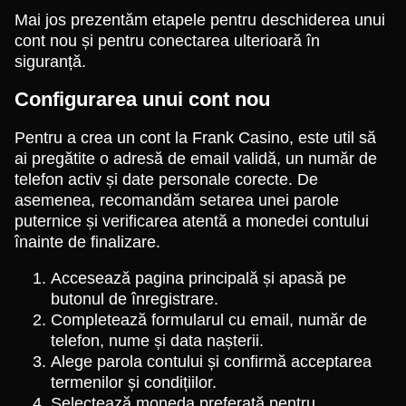
Mai jos prezentăm etapele pentru deschiderea unui
cont nou și pentru conectarea ulterioară în
siguranță.
Configurarea unui cont nou
Pentru a crea un cont la Frank Casino, este util să
ai pregătite o adresă de email validă, un număr de
telefon activ și date personale corecte. De
asemenea, recomandăm setarea unei parole
puternice și verificarea atentă a monedei contului
înainte de finalizare.
Accesează pagina principală și apasă pe
butonul de înregistrare.
Completează formularul cu email, număr de
telefon, nume și data nașterii.
Alege parola contului și confirmă acceptarea
termenilor și condițiilor.
Selectează moneda preferată pentru