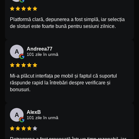
Platformă clară, depunerea a fost simplă, iar selecția
de sloturi este foarte bună pentru sesiuni zilnice.
Andreea77
A
101 zile în urmă
Mi-a plăcut interfața pe mobil și faptul că suportul
răspunde rapid la întrebări despre verificare și
bonusuri.
AlexB
A
101 zile în urmă