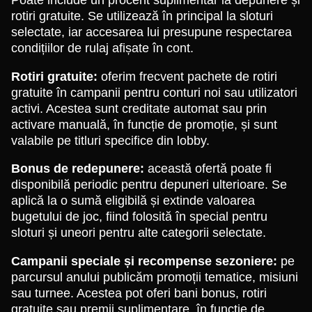
Poate include un procent suplimentar la depunere și
rotiri gratuite. Se utilizează în principal la sloturi
selectate, iar accesarea lui presupune respectarea
condițiilor de rulaj afișate în cont.
Rotiri gratuite:
oferim frecvent pachete de rotiri
gratuite în campanii pentru conturi noi sau utilizatori
activi. Acestea sunt creditate automat sau prin
activare manuală, în funcție de promoție, și sunt
valabile pe titluri specifice din lobby.
Bonus de redepunere:
această ofertă poate fi
disponibilă periodic pentru depuneri ulterioare. Se
aplică la o sumă eligibilă și extinde valoarea
bugetului de joc, fiind folosită în special pentru
sloturi și uneori pentru alte categorii selectate.
Campanii speciale și recompense sezoniere:
pe
parcursul anului publicăm promoții tematice, misiuni
sau turnee. Acestea pot oferi bani bonus, rotiri
gratuite sau premii suplimentare, în funcție de