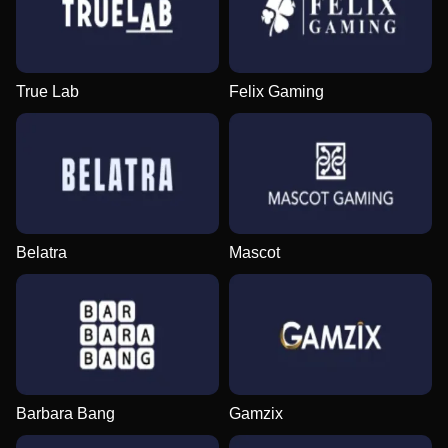
True Lab
Felix Gaming
Belatra
Mascot
Barbara Bang
Gamzix