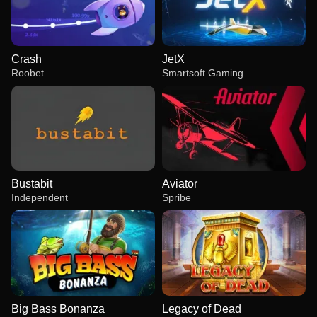
Crash
JetX
Roobet
Smartsoft Gaming
Bustabit
Aviator
Independent
Spribe
Big Bass Bonanza
Legacy of Dead