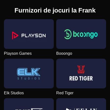
Furnizori de jocuri la Frank
Playson Games
Booongo
Elk Studios
Red Tiger